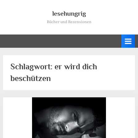
Skip
to
lesehungrig
content
Bücher und Rezensionen
Schlagwort:
er wird dich
beschützen